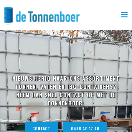
NIEUWSGIERIG NAAR ONS ASSORTIMENT
TONNEN, VATEN EN IBC-CONTAINERS?
NEEM DAN SNEL CONTACT OP MET DE
TONNENBOER.
CONTACT
0496 40 17 40