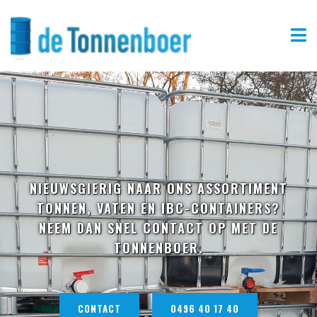
NIEUWSGIERIG NAAR ONS ASSORTIMENT
TONNEN, VATEN EN IBC-CONTAINERS?
NEEM DAN SNEL CONTACT OP MET DE
TONNENBOER.
CONTACT
0496 40 17 40